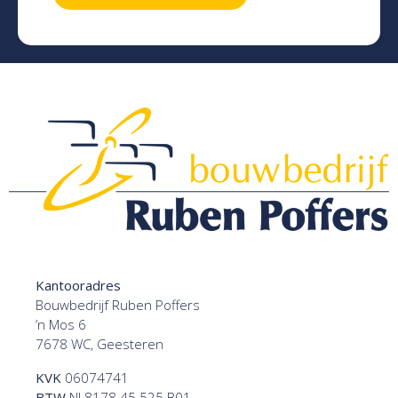
Kantooradres
Bouwbedrijf Ruben Poffers
’n Mos 6
7678 WC, Geesteren
KVK
06074741
BTW
NL8178.45.525.B01