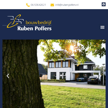
06-53642621
info@rubenpoffers.nl