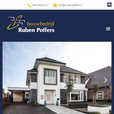
06-53642621
info@rubenpoffers.nl