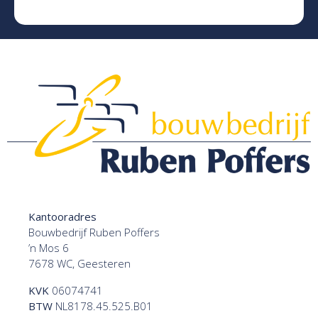
Kantooradres
Bouwbedrijf Ruben Poffers
’n Mos 6
7678 WC, Geesteren
KVK
06074741
BTW
NL8178.45.525.B01