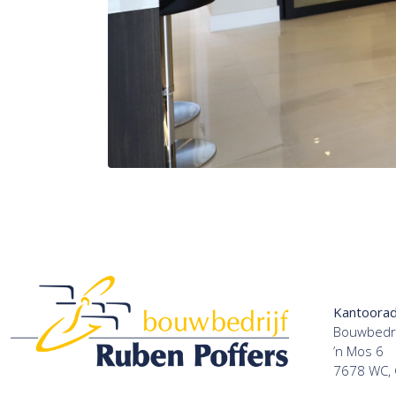
Kantoora
Bouwbedri
’n Mos 6
7678 WC,