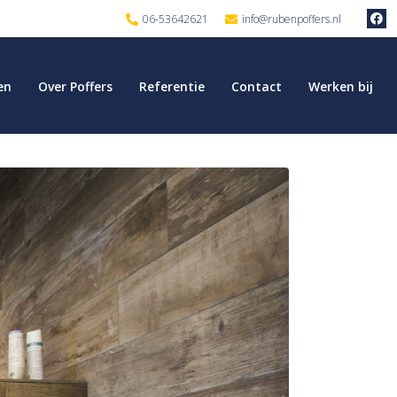
06-53642621
info@rubenpoffers.nl
en
Over Poffers
Referentie
Contact
Werken bij