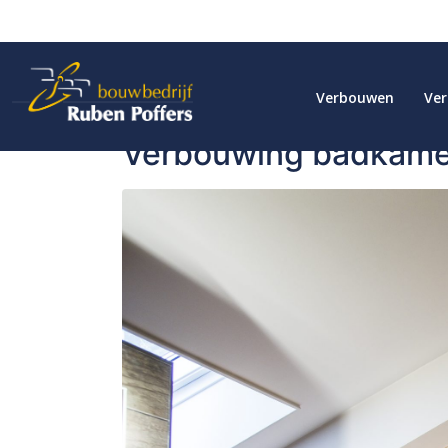
Verbouwen
Ve
Verbouwing badkame